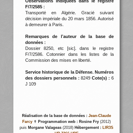
Observations indiquées dans le registre
F/7/2585 :
Transporté en Algérie. Gracié suivant
décision impériale du 20 mars 1856. Autorisé
à demeurer à Paris.
Remarques de l’auteur de la base de
données :
Dossier 8250, etc [sic]. dans le registre
F/7/2586. Cotonnier dans les listes de la
Commission des mises en liberté.
Service historique de la Défense. Numéros
des dossiers personnels :
8249
Cote(s) :
6
J 109
Réalisation de la base de données :
Jean-Claude
Farcy
✝
Programmation web :
Rosine Fry
(2012)
puis
Morgane Valageas
(2018)
Hébergement :
LIR3S