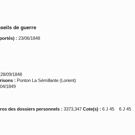
seils de guerre
portés) :
23/06/1848
28/09/1848
risons :
Ponton La Sémillante (Lorient)
04/1849
éros des dossiers personnels :
3373,347
Cote(s) :
6 J 45 6 J 4