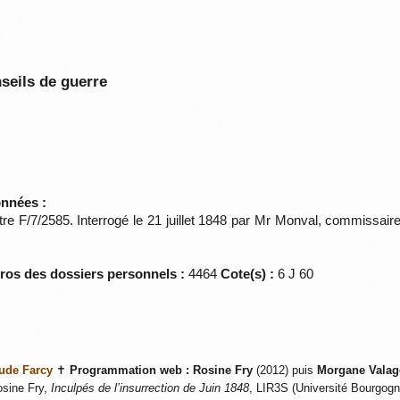
seils de guerre
onnées :
e F/7/2585. Interrogé le 21 juillet 1848 par Mr Monval, commissaire d
éros des dossiers personnels :
4464
Cote(s) :
6 J 60
ude Farcy
✝
Programmation web :
Rosine Fry
(2012) puis
Morgane Valag
sine Fry,
Inculpés de l’insurrection de Juin 1848
, LIR3S (Université Bourgogne