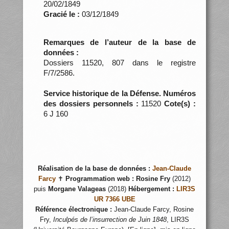
20/02/1849
Gracié le :
03/12/1849
Remarques de l’auteur de la base de
données :
Dossiers 11520, 807 dans le registre
F/7/2586.
Service historique de la Défense. Numéros
des dossiers personnels :
11520
Cote(s) :
6 J 160
Réalisation de la base de données :
Jean-Claude
Farcy
✝
Programmation web :
Rosine Fry
(2012)
puis
Morgane Valageas
(2018)
Hébergement :
LIR3S
UR 7366 UBE
Référence électronique :
Jean-Claude Farcy, Rosine
Fry,
Inculpés de l’insurrection de Juin 1848
, LIR3S