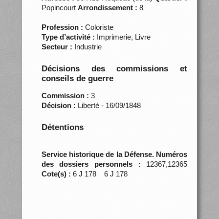
Popincourt
Arrondissement :
8
Profession :
Coloriste
Type d’activité :
Imprimerie, Livre
Secteur :
Industrie
Décisions des commissions et
conseils de guerre
Commission :
3
Décision :
Liberté - 16/09/1848
Détentions
Service historique de la Défense. Numéros
des dossiers personnels :
12367,12365
Cote(s) :
6 J 178 6 J 178