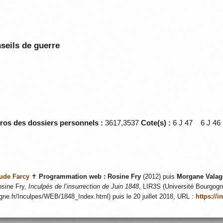
seils de guerre
éros des dossiers personnels :
3617,3537
Cote(s) :
6 J 47 6 J 
ude Farcy
✝
Programmation web :
Rosine Fry
(2012) puis
Morgane Valag
sine Fry,
Inculpés de l’insurrection de Juin 1848
, LIR3S (Université Bourgogne
ogne.fr/Inculpes/WEB/1848_Index.html) puis le 20 juillet 2018, URL :
https://i