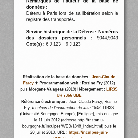
Remarques de l’auteur de la base de
données :
Détenu à Paris lors de sa libération selon le
registre des transportés.
Service historique de la Défense. Numéros
des dossiers personnels :
9044,9043
Cote(s) :
6 J 123 6 J 123
Réalisation de la base de données :
Jean-Claude
Farcy
✝
Programmation web :
Rosine Fry
(2012)
puis
Morgane Valageas
(2018)
Hébergement :
LIR3S
UR 7366 UBE
Référence électronique :
Jean-Claude Farcy, Rosine
Fry,
Inculpés de l’insurrection de Juin 1848
, LIR3S
(Université Bourgogne Europe), [En ligne], mis en ligne
le 11 juin 2012 (adresse http://tristan.u-
bourgogne.fr/Inculpes/WEB/1848_Index.html) puis le
20 juillet 2018, URL :
https://inculpes-juin-