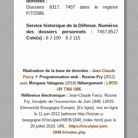
données :
Dossiers 8317, 7457 dans le registre
F/7/2586.
Service historique de la Défense. Numéros
des dossiers personnels :
7457,8517
Cote(s) :
6 J 100 6 J 115
Réalisation de la base de données :
Jean-Claude
Farcy
✝
Programmation web :
Rosine Fry
(2012)
puis
Morgane Valageas
(2018)
Hébergement :
LIR3S
UR 7366 UBE
Référence électronique :
Jean-Claude Farcy, Rosine
Fry,
Inculpés de l’insurrection de Juin 1848
, LIR3S
(Université Bourgogne Europe), [En ligne], mis en ligne
le 11 juin 2012 (adresse http://tristan.u-
bourgogne.fr/Inculpes/WEB/1848_Index.html) puis le
20 juillet 2018, URL :
https://inculpes-juin-
1848.fr/index.php