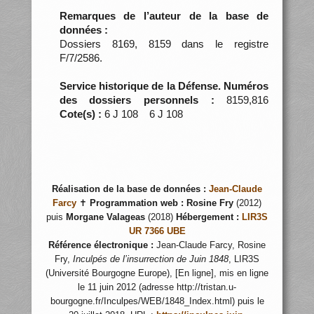
Remarques de l’auteur de la base de
données :
Dossiers 8169, 8159 dans le registre
F/7/2586.
Service historique de la Défense. Numéros
des dossiers personnels :
8159,816
Cote(s) :
6 J 108 6 J 108
Réalisation de la base de données :
Jean-Claude
Farcy
✝
Programmation web :
Rosine Fry
(2012)
puis
Morgane Valageas
(2018)
Hébergement :
LIR3S
UR 7366 UBE
Référence électronique :
Jean-Claude Farcy, Rosine
Fry,
Inculpés de l’insurrection de Juin 1848
, LIR3S
(Université Bourgogne Europe), [En ligne], mis en ligne
le 11 juin 2012 (adresse http://tristan.u-
bourgogne.fr/Inculpes/WEB/1848_Index.html) puis le