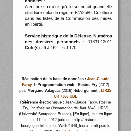
données :
A encore sa mère qu'elle secourait quand elle
était libre selon le registre F/7/2586. Culottière
dans les listes de la Commission des mises
en liberté.
Service historique de la Défense. Numéros
des dossiers personnels :
11631,12011
Cote(s) :
6 J 162 6 J 170
Réalisation de la base de données :
Jean-Claude
Farcy
✝
Programmation web :
Rosine Fry
(2012)
puis
Morgane Valageas
(2018)
Hébergement :
LIR3S
UR 7366 UBE
Référence électronique :
Jean-Claude Farcy, Rosine
Fry,
Inculpés de l’insurrection de Juin 1848
, LIR3S
(Université Bourgogne Europe), [En ligne], mis en ligne
le 11 juin 2012 (adresse http://tristan.u-
bourgogne.fr/Inculpes/WEB/1848_Index.html) puis le