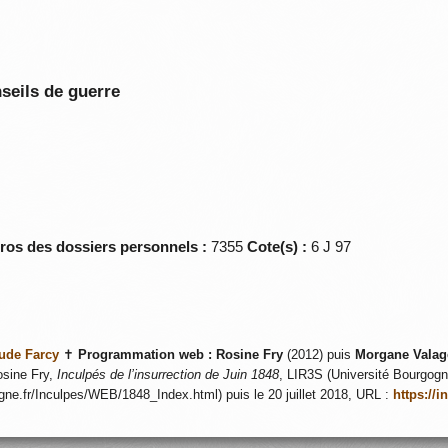
seils de guerre
éros des dossiers personnels :
7355
Cote(s) :
6 J 97
ude Farcy
✝
Programmation web :
Rosine Fry
(2012) puis
Morgane Valag
sine Fry,
Inculpés de l’insurrection de Juin 1848
, LIR3S (Université Bourgogne
ogne.fr/Inculpes/WEB/1848_Index.html) puis le 20 juillet 2018, URL :
https://i