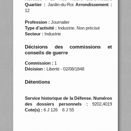
Quartier :
Jardin-du-Roi
Arrondissement :
12
Profession :
Journalier
Type d’activité :
Industrie. Non précisé
Secteur :
Industrie
Décisions des commissions et
conseils de guerre
Commission :
1
Décision :
Liberté - 02/08/1848
Détentions
Service historique de la Défense. Numéros
des dossiers personnels :
9202,4019
Cote(s) :
6 J 126 6 J 55