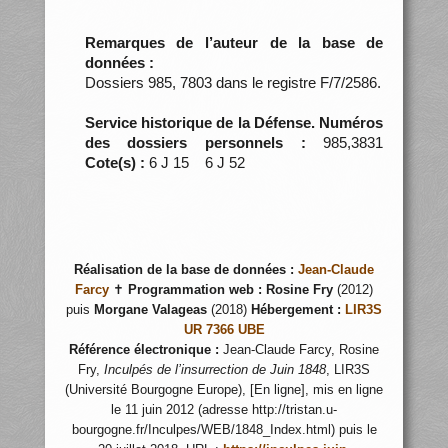
Remarques de l’auteur de la base de
données :
Dossiers 985, 7803 dans le registre F/7/2586.
Service historique de la Défense. Numéros
des dossiers personnels :
985,3831
Cote(s) :
6 J 15 6 J 52
Réalisation de la base de données :
Jean-Claude
Farcy
✝
Programmation web :
Rosine Fry
(2012)
puis
Morgane Valageas
(2018)
Hébergement :
LIR3S
UR 7366 UBE
Référence électronique :
Jean-Claude Farcy, Rosine
Fry,
Inculpés de l’insurrection de Juin 1848
, LIR3S
(Université Bourgogne Europe), [En ligne], mis en ligne
le 11 juin 2012 (adresse http://tristan.u-
bourgogne.fr/Inculpes/WEB/1848_Index.html) puis le