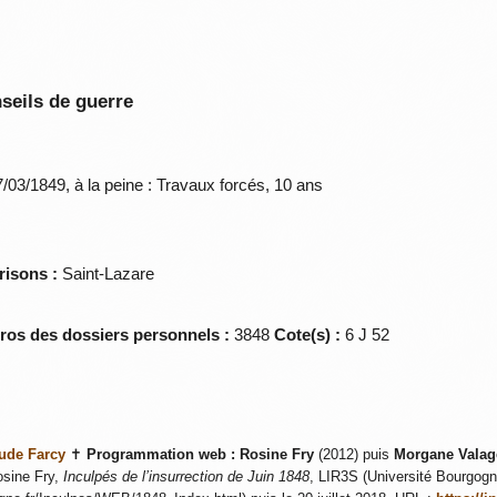
seils de guerre
8
/03/1849, à la peine : Travaux forcés, 10 ans
risons :
Saint-Lazare
éros des dossiers personnels :
3848
Cote(s) :
6 J 52
ude Farcy
✝
Programmation web :
Rosine Fry
(2012) puis
Morgane Valag
sine Fry,
Inculpés de l’insurrection de Juin 1848
, LIR3S (Université Bourgogne