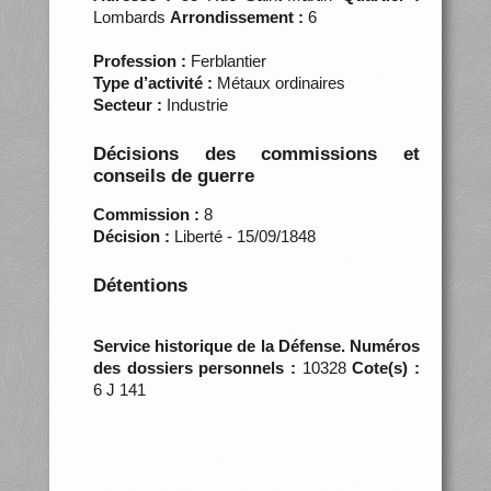
Lombards
Arrondissement :
6
Profession :
Ferblantier
Type d’activité :
Métaux ordinaires
Secteur :
Industrie
Décisions des commissions et
conseils de guerre
Commission :
8
Décision :
Liberté - 15/09/1848
Détentions
Service historique de la Défense. Numéros
des dossiers personnels :
10328
Cote(s) :
6 J 141