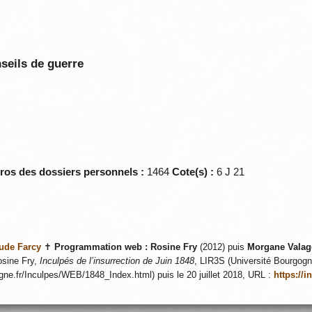
seils de guerre
éros des dossiers personnels :
1464
Cote(s) :
6 J 21
ude Farcy
✝
Programmation web :
Rosine Fry
(2012) puis
Morgane Valag
sine Fry,
Inculpés de l’insurrection de Juin 1848
, LIR3S (Université Bourgogne
ogne.fr/Inculpes/WEB/1848_Index.html) puis le 20 juillet 2018, URL :
https://i