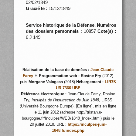
02/02/1849
Gracié le :
15/12/1849
Service historique de la Défense. Numéros
des dossiers personnels :
10857
Cote(s) :
6 J 149
Réalisation de la base de données :
Jean-Claude
Farcy
✝
Programmation web :
Rosine Fry
(2012)
puis
Morgane Valageas
(2018)
Hébergement :
LIR3S
UR 7366 UBE
Référence électronique :
Jean-Claude Farcy, Rosine
Fry,
Inculpés de l’insurrection de Juin 1848
, LIR3S
(Université Bourgogne Europe), [En ligne], mis en ligne
le 11 juin 2012 (adresse http://tristan.u-
bourgogne.fr/Inculpes/WEB/1848_Index.html) puis le
20 juillet 2018, URL :
https://inculpes-juin-
1848.fr/index.php