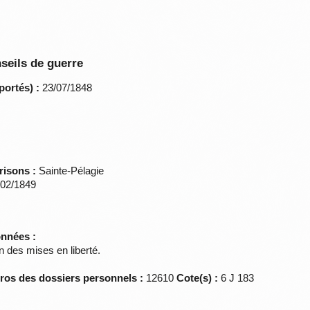
seils de guerre
portés) :
23/07/1848
risons :
Sainte-Pélagie
02/1849
onnées :
 des mises en liberté.
éros des dossiers personnels :
12610
Cote(s) :
6 J 183