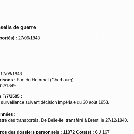
seils de guerre
portés) :
27/06/1848
17/08/1848
risons :
Fort du Hommet (Cherbourg)
02/1849
 F/7/2585 :
urveillance suivant décision impériale du 30 août 1853.
onnées :
re des transportés. De Belle-Ile, transféré à Brest, le 27/12/1849.
éros des dossiers personnels :
11872
Cote(s) :
6 J 167