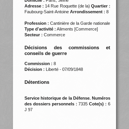
Domicile :
Paris, Seine
Adresse :
14 Rue Roquette (de la)
Quartier :
Faubourg-Saint-Antoine
Arrondissement :
8
Profession :
Cantinière de la Garde nationale
Type d’activité :
Aliments [Commerce]
Secteur :
Commerce
Décisions des commissions et
conseils de guerre
Commission :
8
Décision :
Liberté - 07/09/1848
Détentions
Service historique de la Défense. Numéros
des dossiers personnels :
7335
Cote(s) :
6
J 97