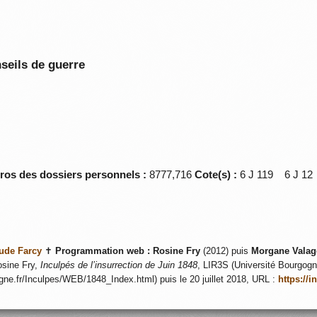
seils de guerre
éros des dossiers personnels :
8777,716
Cote(s) :
6 J 119 6 J 
ude Farcy
✝
Programmation web :
Rosine Fry
(2012) puis
Morgane Valag
sine Fry,
Inculpés de l’insurrection de Juin 1848
, LIR3S (Université Bourgogne
ogne.fr/Inculpes/WEB/1848_Index.html) puis le 20 juillet 2018, URL :
https://i