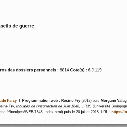
seils de guerre
éros des dossiers personnels :
8814
Cote(s) :
6 J 119
ude Farcy
✝
Programmation web :
Rosine Fry
(2012) puis
Morgane Valag
sine Fry,
Inculpés de l’insurrection de Juin 1848
, LIR3S (Université Bourgogne
ogne.fr/Inculpes/WEB/1848_Index.html) puis le 20 juillet 2018, URL :
https://i