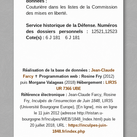
données :
Couturière dans les listes de la Commission
des mises en liberté.
Service historique de la Défense. Numéros
des dossiers personnels :
12521,12523
Cote(s) :
6 J 181 6 J 181
Réalisation de la base de données :
Jean-Claude
Farcy
✝
Programmation web :
Rosine Fry
(2012)
puis
Morgane Valageas
(2018)
Hébergement :
LIR3S
UR 7366 UBE
Référence électronique :
Jean-Claude Farcy, Rosine
Fry,
Inculpés de l’insurrection de Juin 1848
, LIR3S
(Université Bourgogne Europe), [En ligne], mis en ligne
le 11 juin 2012 (adresse http://tristan.u-
bourgogne.fr/Inculpes/WEB/1848_Index.html) puis le
20 juillet 2018, URL :
https://inculpes-juin-
1848.fr/index.php