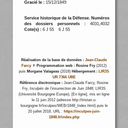
Gracié le :
15/12/1849
Service historique de la Défense. Numéros
des dossiers personnels :
4031,4032
Cote(s) :
6 J 55 6 J 55
Réalisation de la base de données :
Jean-Claude
Farcy
✝
Programmation web :
Rosine Fry
(2012)
puis
Morgane Valageas
(2018)
Hébergement :
LIR3S
UR 7366 UBE
Référence électronique :
Jean-Claude Farcy, Rosine
Fry,
Inculpés de l’insurrection de Juin 1848
, LIR3S
(Université Bourgogne Europe), [En ligne], mis en ligne
le 11 juin 2012 (adresse http://tristan.u-
bourgogne.fr/Inculpes/WEB/1848_Index.html) puis le
20 juillet 2018, URL :
https://inculpes-juin-
1848.fr/index.php