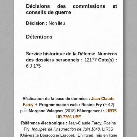
Décisions des commissions et
conseils de guerre
Décision :
Non lieu
Détentions
Service historique de la Défense. Numéros
des dossiers personnels :
12177
Cote(s) :
6 J 175
Réalisation de la base de données :
Jean-Claude
Farcy
✝
Programmation web :
Rosine Fry
(2012)
puis
Morgane Valageas
(2018)
Hébergement :
LIR3S
UR 7366 UBE
Référence électronique :
Jean-Claude Farcy, Rosine
Fry,
Inculpés de l’insurrection de Juin 1848
, LIR3S
(Université Bourgogne Europe), [En ligne], mis en ligne