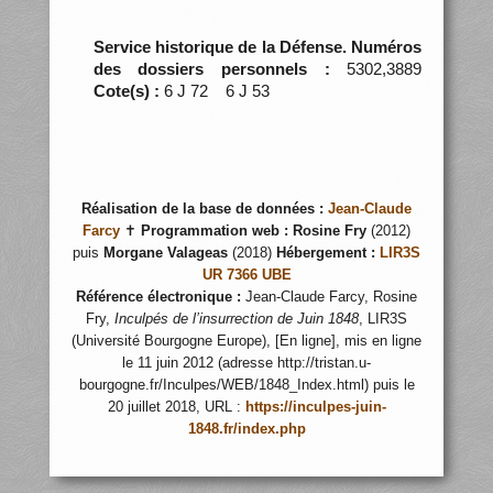
Service historique de la Défense. Numéros
des dossiers personnels :
5302,3889
Cote(s) :
6 J 72 6 J 53
Réalisation de la base de données :
Jean-Claude
Farcy
✝
Programmation web :
Rosine Fry
(2012)
puis
Morgane Valageas
(2018)
Hébergement :
LIR3S
UR 7366 UBE
Référence électronique :
Jean-Claude Farcy, Rosine
Fry,
Inculpés de l’insurrection de Juin 1848
, LIR3S
(Université Bourgogne Europe), [En ligne], mis en ligne
le 11 juin 2012 (adresse http://tristan.u-
bourgogne.fr/Inculpes/WEB/1848_Index.html) puis le
20 juillet 2018, URL :
https://inculpes-juin-
1848.fr/index.php