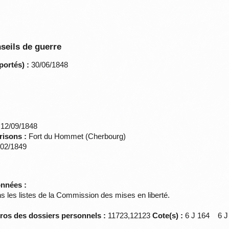
seils de guerre
portés) :
30/06/1848
12/09/1848
risons :
Fort du Hommet (Cherbourg)
02/1849
onnées :
 les listes de la Commission des mises en liberté.
éros des dossiers personnels :
11723,12123
Cote(s) :
6 J 164 6 