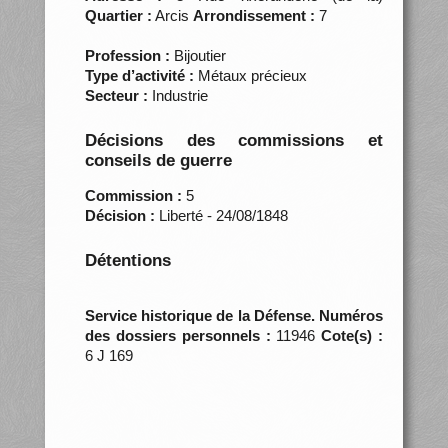
Quartier :
Arcis
Arrondissement :
7
Profession :
Bijoutier
Type d’activité :
Métaux précieux
Secteur :
Industrie
Décisions des commissions et
conseils de guerre
Commission :
5
Décision :
Liberté - 24/08/1848
Détentions
Service historique de la Défense. Numéros
des dossiers personnels :
11946
Cote(s) :
6 J 169