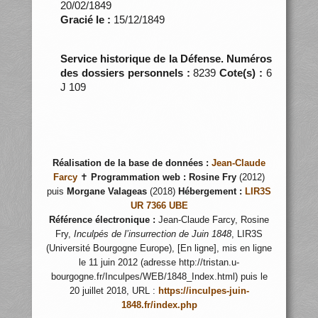
20/02/1849
Gracié le :
15/12/1849
Service historique de la Défense. Numéros
des dossiers personnels :
8239
Cote(s) :
6
J 109
Réalisation de la base de données :
Jean-Claude
Farcy
✝
Programmation web :
Rosine Fry
(2012)
puis
Morgane Valageas
(2018)
Hébergement :
LIR3S
UR 7366 UBE
Référence électronique :
Jean-Claude Farcy, Rosine
Fry,
Inculpés de l’insurrection de Juin 1848
, LIR3S
(Université Bourgogne Europe), [En ligne], mis en ligne
le 11 juin 2012 (adresse http://tristan.u-
bourgogne.fr/Inculpes/WEB/1848_Index.html) puis le
20 juillet 2018, URL :
https://inculpes-juin-
1848.fr/index.php