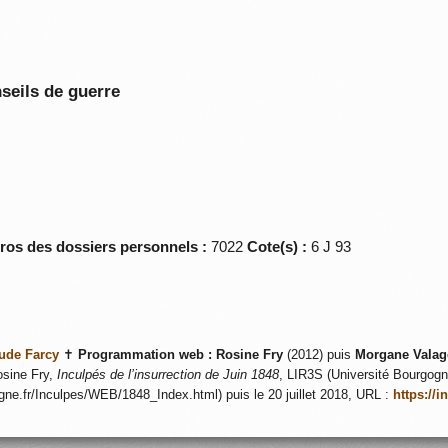
seils de guerre
éros des dossiers personnels :
7022
Cote(s) :
6 J 93
ude Farcy
✝
Programmation web :
Rosine Fry
(2012) puis
Morgane Valag
sine Fry,
Inculpés de l’insurrection de Juin 1848
, LIR3S (Université Bourgogne
ogne.fr/Inculpes/WEB/1848_Index.html) puis le 20 juillet 2018, URL :
https://i