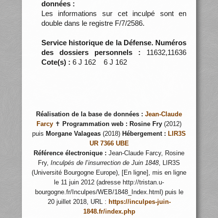
données :
Les informations sur cet inculpé sont en
double dans le registre F/7/2586.
Service historique de la Défense. Numéros
des dossiers personnels :
11632,11636
Cote(s) :
6 J 162 6 J 162
Réalisation de la base de données :
Jean-Claude
Farcy
✝
Programmation web :
Rosine Fry
(2012)
puis
Morgane Valageas
(2018)
Hébergement :
LIR3S
UR 7366 UBE
Référence électronique :
Jean-Claude Farcy, Rosine
Fry,
Inculpés de l’insurrection de Juin 1848
, LIR3S
(Université Bourgogne Europe), [En ligne], mis en ligne
le 11 juin 2012 (adresse http://tristan.u-
bourgogne.fr/Inculpes/WEB/1848_Index.html) puis le
20 juillet 2018, URL :
https://inculpes-juin-
1848.fr/index.php