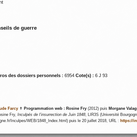
nt
seils de guerre
éros des dossiers personnels :
6954
Cote(s) :
6 J 93
ude Farcy
✝
Programmation web :
Rosine Fry
(2012) puis
Morgane Valag
sine Fry,
Inculpés de l’insurrection de Juin 1848
, LIR3S (Université Bourgogne
ogne.fr/Inculpes/WEB/1848_Index.html) puis le 20 juillet 2018, URL :
https://i