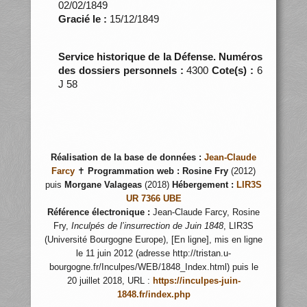
02/02/1849
Gracié le :
15/12/1849
Service historique de la Défense. Numéros
des dossiers personnels :
4300
Cote(s) :
6
J 58
Réalisation de la base de données :
Jean-Claude
Farcy
✝
Programmation web :
Rosine Fry
(2012)
puis
Morgane Valageas
(2018)
Hébergement :
LIR3S
UR 7366 UBE
Référence électronique :
Jean-Claude Farcy, Rosine
Fry,
Inculpés de l’insurrection de Juin 1848
, LIR3S
(Université Bourgogne Europe), [En ligne], mis en ligne
le 11 juin 2012 (adresse http://tristan.u-
bourgogne.fr/Inculpes/WEB/1848_Index.html) puis le
20 juillet 2018, URL :
https://inculpes-juin-
1848.fr/index.php