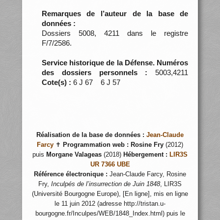
Remarques de l’auteur de la base de
données :
Dossiers 5008, 4211 dans le registre
F/7/2586.
Service historique de la Défense. Numéros
des dossiers personnels :
5003,4211
Cote(s) :
6 J 67 6 J 57
Réalisation de la base de données :
Jean-Claude
Farcy
✝
Programmation web :
Rosine Fry
(2012)
puis
Morgane Valageas
(2018)
Hébergement :
LIR3S
UR 7366 UBE
Référence électronique :
Jean-Claude Farcy, Rosine
Fry,
Inculpés de l’insurrection de Juin 1848
, LIR3S
(Université Bourgogne Europe), [En ligne], mis en ligne
le 11 juin 2012 (adresse http://tristan.u-
bourgogne.fr/Inculpes/WEB/1848_Index.html) puis le