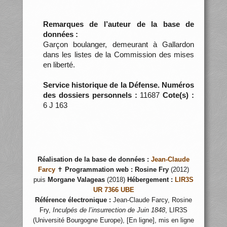
Remarques de l’auteur de la base de
données :
Garçon boulanger, demeurant à Gallardon
dans les listes de la Commission des mises
en liberté.
Service historique de la Défense. Numéros
des dossiers personnels :
11687
Cote(s) :
6 J 163
Réalisation de la base de données :
Jean-Claude
Farcy
✝
Programmation web :
Rosine Fry
(2012)
puis
Morgane Valageas
(2018)
Hébergement :
LIR3S
UR 7366 UBE
Référence électronique :
Jean-Claude Farcy, Rosine
Fry,
Inculpés de l’insurrection de Juin 1848
, LIR3S
(Université Bourgogne Europe), [En ligne], mis en ligne