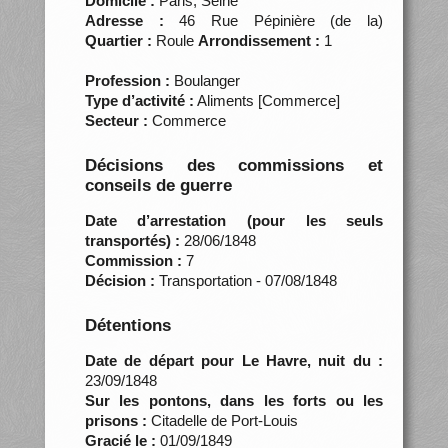
Domicile :
Paris, Seine
Adresse :
46 Rue Pépinière (de la)
Quartier :
Roule
Arrondissement :
1
Profession :
Boulanger
Type d’activité :
Aliments [Commerce]
Secteur :
Commerce
Décisions des commissions et
conseils de guerre
Date d’arrestation (pour les seuls
transportés) :
28/06/1848
Commission :
7
Décision :
Transportation - 07/08/1848
Détentions
Date de départ pour Le Havre, nuit du :
23/09/1848
Sur les pontons, dans les forts ou les
prisons :
Citadelle de Port-Louis
Gracié le :
01/09/1849