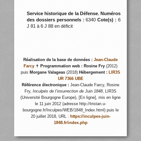
Service historique de la Défense. Numéros
des dossiers personnels :
6340
Cote(s) :
6
J 81 à 6 J 88 en déficit
Réalisation de la base de données :
Jean-Claude
Farcy
✝
Programmation web :
Rosine Fry
(2012)
puis
Morgane Valageas
(2018)
Hébergement :
LIR3S
UR 7366 UBE
Référence électronique :
Jean-Claude Farcy, Rosine
Fry,
Inculpés de l’insurrection de Juin 1848
, LIR3S
(Université Bourgogne Europe), [En ligne], mis en ligne
le 11 juin 2012 (adresse http://tristan.u-
bourgogne.fr/Inculpes/WEB/1848_Index.html) puis le
20 juillet 2018, URL :
https://inculpes-juin-
1848.fr/index.php