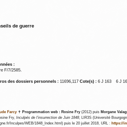
seils de guerre
onnées :
re F/7/2585.
éros des dossiers personnels :
11696,117
Cote(s) :
6 J 163 6 J 
ude Farcy
✝
Programmation web :
Rosine Fry
(2012) puis
Morgane Valag
sine Fry,
Inculpés de l’insurrection de Juin 1848
, LIR3S (Université Bourgogne
ogne.fr/Inculpes/WEB/1848_Index.html) puis le 20 juillet 2018, URL :
https://i