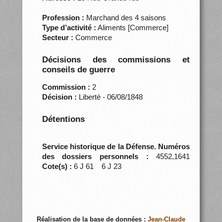
Profession :
Marchand des 4 saisons
Type d’activité :
Aliments [Commerce]
Secteur :
Commerce
Décisions des commissions et
conseils de guerre
Commission :
2
Décision :
Liberté - 06/08/1848
Détentions
Service historique de la Défense. Numéros
des dossiers personnels :
4552,1641
Cote(s) :
6 J 61 6 J 23
Réalisation de la base de données :
Jean-Claude