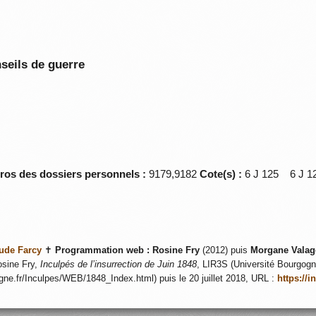
seils de guerre
éros des dossiers personnels :
9179,9182
Cote(s) :
6 J 125 6 J
ude Farcy
✝
Programmation web :
Rosine Fry
(2012) puis
Morgane Valag
sine Fry,
Inculpés de l’insurrection de Juin 1848
, LIR3S (Université Bourgogne
ogne.fr/Inculpes/WEB/1848_Index.html) puis le 20 juillet 2018, URL :
https://i