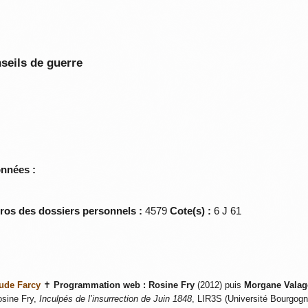
seils de guerre
onnées :
éros des dossiers personnels :
4579
Cote(s) :
6 J 61
ude Farcy
✝
Programmation web :
Rosine Fry
(2012) puis
Morgane Valag
sine Fry,
Inculpés de l’insurrection de Juin 1848
, LIR3S (Université Bourgogne