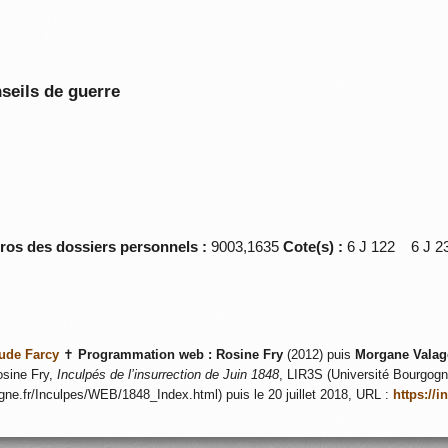
seils de guerre
éros des dossiers personnels :
9003,1635
Cote(s) :
6 J 122 6 J
ude Farcy
✝
Programmation web :
Rosine Fry
(2012) puis
Morgane Valag
sine Fry,
Inculpés de l’insurrection de Juin 1848
, LIR3S (Université Bourgogne
ogne.fr/Inculpes/WEB/1848_Index.html) puis le 20 juillet 2018, URL :
https://i