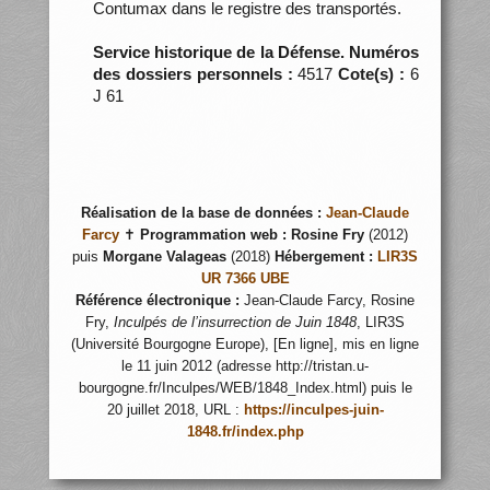
Contumax dans le registre des transportés.
Service historique de la Défense. Numéros
des dossiers personnels :
4517
Cote(s) :
6
J 61
Réalisation de la base de données :
Jean-Claude
Farcy
✝
Programmation web :
Rosine Fry
(2012)
puis
Morgane Valageas
(2018)
Hébergement :
LIR3S
UR 7366 UBE
Référence électronique :
Jean-Claude Farcy, Rosine
Fry,
Inculpés de l’insurrection de Juin 1848
, LIR3S
(Université Bourgogne Europe), [En ligne], mis en ligne
le 11 juin 2012 (adresse http://tristan.u-
bourgogne.fr/Inculpes/WEB/1848_Index.html) puis le
20 juillet 2018, URL :
https://inculpes-juin-
1848.fr/index.php