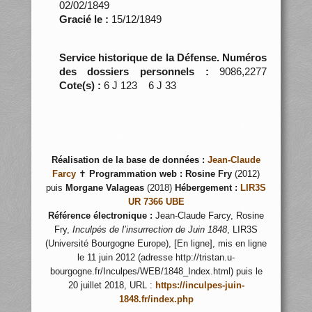
02/02/1849
Gracié le :
15/12/1849
Service historique de la Défense. Numéros
des dossiers personnels :
9086,2277
Cote(s) :
6 J 123 6 J 33
Réalisation de la base de données :
Jean-Claude
Farcy
✝
Programmation web :
Rosine Fry
(2012)
puis
Morgane Valageas
(2018)
Hébergement :
LIR3S
UR 7366 UBE
Référence électronique :
Jean-Claude Farcy, Rosine
Fry,
Inculpés de l’insurrection de Juin 1848
, LIR3S
(Université Bourgogne Europe), [En ligne], mis en ligne
le 11 juin 2012 (adresse http://tristan.u-
bourgogne.fr/Inculpes/WEB/1848_Index.html) puis le
20 juillet 2018, URL :
https://inculpes-juin-
1848.fr/index.php