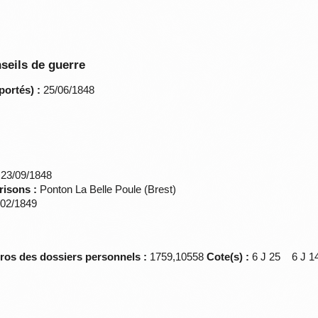
seils de guerre
portés) :
25/06/1848
23/09/1848
risons :
Ponton La Belle Poule (Brest)
02/1849
éros des dossiers personnels :
1759,10558
Cote(s) :
6 J 25 6 J