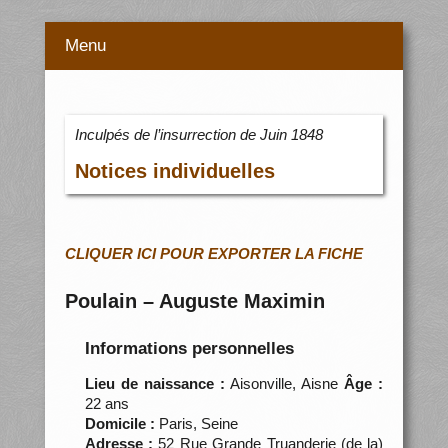
Menu
Inculpés de l’insurrection de Juin 1848
Notices individuelles
CLIQUER ICI POUR EXPORTER LA FICHE
Poulain – Auguste Maximin
Informations personnelles
Lieu de naissance :
Aisonville, Aisne
Âge :
22 ans
Domicile :
Paris, Seine
Adresse :
52 Rue Grande Truanderie (de la)