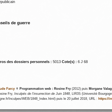
publicain
seils de guerre
éros des dossiers personnels :
5013
Cote(s) :
6 J 68
ude Farcy
✝
Programmation web :
Rosine Fry
(2012) puis
Morgane Valag
sine Fry,
Inculpés de l’insurrection de Juin 1848
, LIR3S (Université Bourgogne
ogne.fr/Inculpes/WEB/1848_Index.html) puis le 20 juillet 2018, URL :
https://i