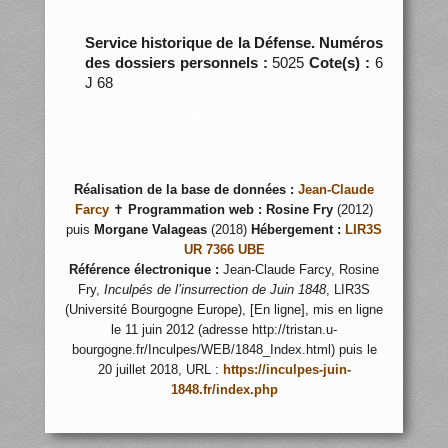
Service historique de la Défense. Numéros
des dossiers personnels :
5025
Cote(s) :
6
J 68
Réalisation de la base de données :
Jean-Claude
Farcy
✝
Programmation web :
Rosine Fry
(2012)
puis
Morgane Valageas
(2018)
Hébergement :
LIR3S
UR 7366 UBE
Référence électronique :
Jean-Claude Farcy, Rosine
Fry,
Inculpés de l’insurrection de Juin 1848
, LIR3S
(Université Bourgogne Europe), [En ligne], mis en ligne
le 11 juin 2012 (adresse http://tristan.u-
bourgogne.fr/Inculpes/WEB/1848_Index.html) puis le
20 juillet 2018, URL :
https://inculpes-juin-
1848.fr/index.php