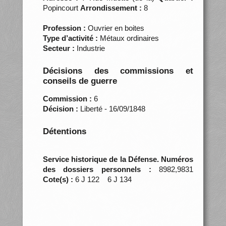
Popincourt
Arrondissement :
8
Profession :
Ouvrier en boites
Type d’activité :
Métaux ordinaires
Secteur :
Industrie
Décisions des commissions et
conseils de guerre
Commission :
6
Décision :
Liberté - 16/09/1848
Détentions
Service historique de la Défense. Numéros
des dossiers personnels :
8982,9831
Cote(s) :
6 J 122 6 J 134