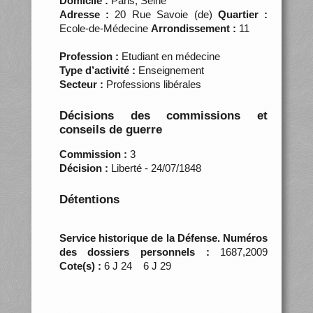
Domicile :
Paris, Seine
Adresse :
20 Rue Savoie (de)
Quartier :
Ecole-de-Médecine
Arrondissement :
11
Profession :
Etudiant en médecine
Type d’activité :
Enseignement
Secteur :
Professions libérales
Décisions des commissions et
conseils de guerre
Commission :
3
Décision :
Liberté - 24/07/1848
Détentions
Service historique de la Défense. Numéros
des dossiers personnels :
1687,2009
Cote(s) :
6 J 24 6 J 29