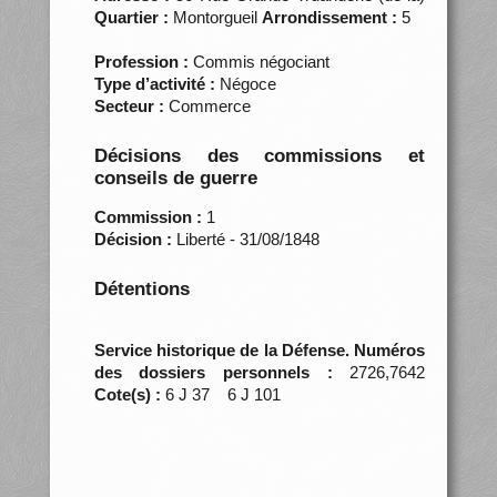
Quartier :
Montorgueil
Arrondissement :
5
Profession :
Commis négociant
Type d’activité :
Négoce
Secteur :
Commerce
Décisions des commissions et
conseils de guerre
Commission :
1
Décision :
Liberté - 31/08/1848
Détentions
Service historique de la Défense. Numéros
des dossiers personnels :
2726,7642
Cote(s) :
6 J 37 6 J 101